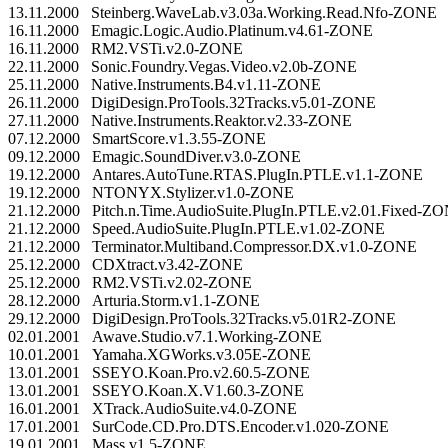
13.11.2000 Steinberg.WaveLab.v3.03a.Working.Read.Nfo-ZONE
16.11.2000 Emagic.Logic.Audio.Platinum.v4.61-ZONE
16.11.2000 RM2.VSTi.v2.0-ZONE
22.11.2000 Sonic.Foundry.Vegas.Video.v2.0b-ZONE
25.11.2000 Native.Instruments.B4.v1.11-ZONE
26.11.2000 DigiDesign.ProTools.32Tracks.v5.01-ZONE
27.11.2000 Native.Instruments.Reaktor.v2.33-ZONE
07.12.2000 SmartScore.v1.3.55-ZONE
09.12.2000 Emagic.SoundDiver.v3.0-ZONE
19.12.2000 Antares.AutoTune.RTAS.PlugIn.PTLE.v1.1-ZONE
19.12.2000 NTONYX.Stylizer.v1.0-ZONE
21.12.2000 Pitch.n.Time.AudioSuite.PlugIn.PTLE.v2.01.Fixed-Z
21.12.2000 Speed.AudioSuite.PlugIn.PTLE.v1.02-ZONE
21.12.2000 Terminator.Multiband.Compressor.DX.v1.0-ZONE
25.12.2000 CDXtract.v3.42-ZONE
25.12.2000 RM2.VSTi.v2.02-ZONE
28.12.2000 Arturia.Storm.v1.1-ZONE
29.12.2000 DigiDesign.ProTools.32Tracks.v5.01R2-ZONE
02.01.2001 Awave.Studio.v7.1.Working-ZONE
10.01.2001 Yamaha.XGWorks.v3.05E-ZONE
13.01.2001 SSEYO.Koan.Pro.v2.60.5-ZONE
13.01.2001 SSEYO.Koan.X.V1.60.3-ZONE
16.01.2001 XTrack.AudioSuite.v4.0-ZONE
17.01.2001 SurCode.CD.Pro.DTS.Encoder.v1.020-ZONE
19.01.2001 Mass.v1.5-ZONE