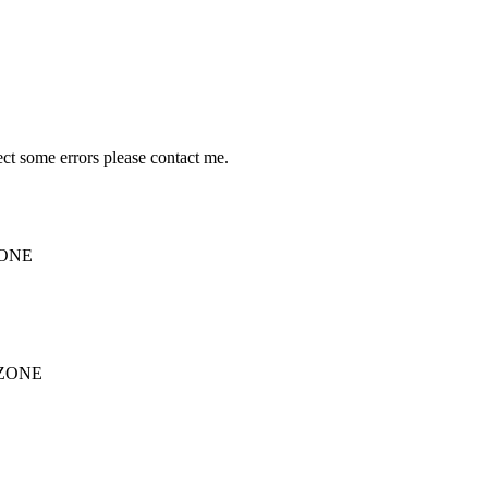
ect some errors please contact me.
-ZONE
e-ZONE