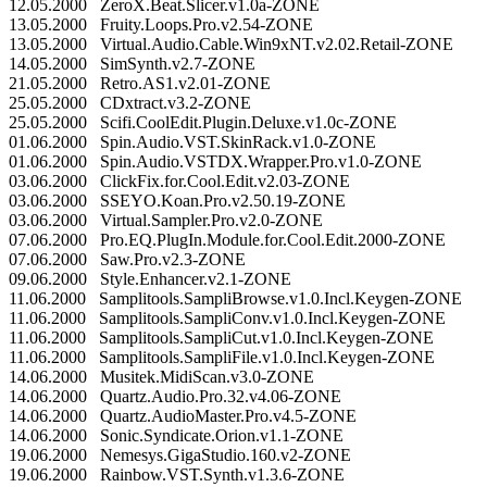
12.05.2000 ZeroX.Beat.Slicer.v1.0a-ZONE
13.05.2000 Fruity.Loops.Pro.v2.54-ZONE
13.05.2000 Virtual.Audio.Cable.Win9xNT.v2.02.Retail-ZONE
14.05.2000 SimSynth.v2.7-ZONE
21.05.2000 Retro.AS1.v2.01-ZONE
25.05.2000 CDxtract.v3.2-ZONE
25.05.2000 Scifi.CoolEdit.Plugin.Deluxe.v1.0c-ZONE
01.06.2000 Spin.Audio.VST.SkinRack.v1.0-ZONE
01.06.2000 Spin.Audio.VSTDX.Wrapper.Pro.v1.0-ZONE
03.06.2000 ClickFix.for.Cool.Edit.v2.03-ZONE
03.06.2000 SSEYO.Koan.Pro.v2.50.19-ZONE
03.06.2000 Virtual.Sampler.Pro.v2.0-ZONE
07.06.2000 Pro.EQ.PlugIn.Module.for.Cool.Edit.2000-ZONE
07.06.2000 Saw.Pro.v2.3-ZONE
09.06.2000 Style.Enhancer.v2.1-ZONE
11.06.2000 Samplitools.SampliBrowse.v1.0.Incl.Keygen-ZONE
11.06.2000 Samplitools.SampliConv.v1.0.Incl.Keygen-ZONE
11.06.2000 Samplitools.SampliCut.v1.0.Incl.Keygen-ZONE
11.06.2000 Samplitools.SampliFile.v1.0.Incl.Keygen-ZONE
14.06.2000 Musitek.MidiScan.v3.0-ZONE
14.06.2000 Quartz.Audio.Pro.32.v4.06-ZONE
14.06.2000 Quartz.AudioMaster.Pro.v4.5-ZONE
14.06.2000 Sonic.Syndicate.Orion.v1.1-ZONE
19.06.2000 Nemesys.GigaStudio.160.v2-ZONE
19.06.2000 Rainbow.VST.Synth.v1.3.6-ZONE