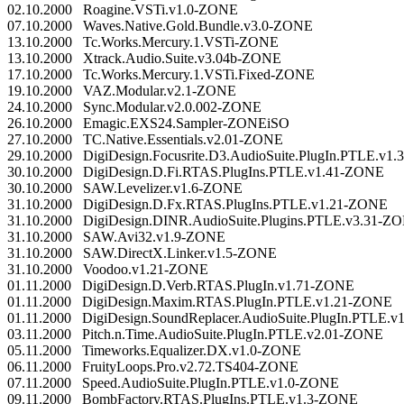
02.10.2000 Roagine.VSTi.v1.0-ZONE
07.10.2000 Waves.Native.Gold.Bundle.v3.0-ZONE
13.10.2000 Tc.Works.Mercury.1.VSTi-ZONE
13.10.2000 Xtrack.Audio.Suite.v3.04b-ZONE
17.10.2000 Tc.Works.Mercury.1.VSTi.Fixed-ZONE
19.10.2000 VAZ.Modular.v2.1-ZONE
24.10.2000 Sync.Modular.v2.0.002-ZONE
26.10.2000 Emagic.EXS24.Sampler-ZONEiSO
27.10.2000 TC.Native.Essentials.v2.01-ZONE
29.10.2000 DigiDesign.Focusrite.D3.AudioSuite.PlugIn.PTLE.v1
30.10.2000 DigiDesign.D.Fi.RTAS.PlugIns.PTLE.v1.41-ZONE
30.10.2000 SAW.Levelizer.v1.6-ZONE
31.10.2000 DigiDesign.D.Fx.RTAS.PlugIns.PTLE.v1.21-ZONE
31.10.2000 DigiDesign.DINR.AudioSuite.Plugins.PTLE.v3.31-Z
31.10.2000 SAW.Avi32.v1.9-ZONE
31.10.2000 SAW.DirectX.Linker.v1.5-ZONE
31.10.2000 Voodoo.v1.21-ZONE
01.11.2000 DigiDesign.D.Verb.RTAS.PlugIn.v1.71-ZONE
01.11.2000 DigiDesign.Maxim.RTAS.PlugIn.PTLE.v1.21-ZONE
01.11.2000 DigiDesign.SoundReplacer.AudioSuite.PlugIn.PTLE.
03.11.2000 Pitch.n.Time.AudioSuite.PlugIn.PTLE.v2.01-ZONE
05.11.2000 Timeworks.Equalizer.DX.v1.0-ZONE
06.11.2000 FruityLoops.Pro.v2.72.TS404-ZONE
07.11.2000 Speed.AudioSuite.PlugIn.PTLE.v1.0-ZONE
09.11.2000 BombFactory.RTAS.PlugIns.PTLE.v1.3-ZONE