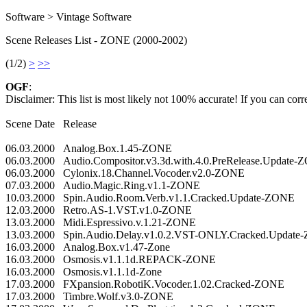
Software > Vintage Software
Scene Releases List - ZONE (2000-2002)
(1/2)
>
>>
OGF
:
Disclaimer: This list is most likely not 100% accurate! If you can corr
Scene Date Release
06.03.2000 Analog.Box.1.45-ZONE
06.03.2000 Audio.Compositor.v3.3d.with.4.0.PreRelease.Update
06.03.2000 Cylonix.18.Channel.Vocoder.v2.0-ZONE
07.03.2000 Audio.Magic.Ring.v1.1-ZONE
10.03.2000 Spin.Audio.Room.Verb.v1.1.Cracked.Update-ZONE
12.03.2000 Retro.AS-1.VST.v1.0-ZONE
13.03.2000 Midi.Espressivo.v.1.21-ZONE
13.03.2000 Spin.Audio.Delay.v1.0.2.VST-ONLY.Cracked.Updat
16.03.2000 Analog.Box.v1.47-Zone
16.03.2000 Osmosis.v1.1.1d.REPACK-ZONE
16.03.2000 Osmosis.v1.1.1d-Zone
17.03.2000 FXpansion.RobotiK.Vocoder.1.02.Cracked-ZONE
17.03.2000 Timbre.Wolf.v3.0-ZONE