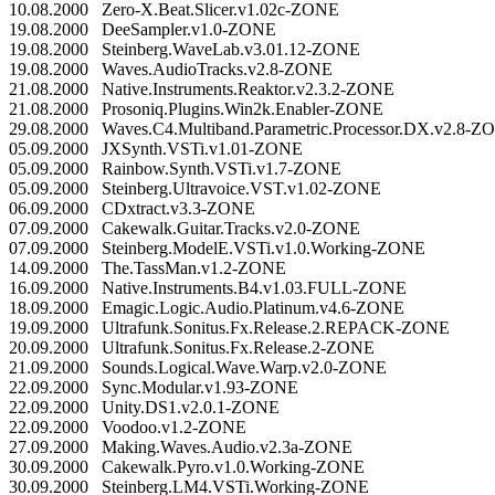
10.08.2000 Zero-X.Beat.Slicer.v1.02c-ZONE
19.08.2000 DeeSampler.v1.0-ZONE
19.08.2000 Steinberg.WaveLab.v3.01.12-ZONE
19.08.2000 Waves.AudioTracks.v2.8-ZONE
21.08.2000 Native.Instruments.Reaktor.v2.3.2-ZONE
21.08.2000 Prosoniq.Plugins.Win2k.Enabler-ZONE
29.08.2000 Waves.C4.Multiband.Parametric.Processor.DX.v2.8-Z
05.09.2000 JXSynth.VSTi.v1.01-ZONE
05.09.2000 Rainbow.Synth.VSTi.v1.7-ZONE
05.09.2000 Steinberg.Ultravoice.VST.v1.02-ZONE
06.09.2000 CDxtract.v3.3-ZONE
07.09.2000 Cakewalk.Guitar.Tracks.v2.0-ZONE
07.09.2000 Steinberg.ModelE.VSTi.v1.0.Working-ZONE
14.09.2000 The.TassMan.v1.2-ZONE
16.09.2000 Native.Instruments.B4.v1.03.FULL-ZONE
18.09.2000 Emagic.Logic.Audio.Platinum.v4.6-ZONE
19.09.2000 Ultrafunk.Sonitus.Fx.Release.2.REPACK-ZONE
20.09.2000 Ultrafunk.Sonitus.Fx.Release.2-ZONE
21.09.2000 Sounds.Logical.Wave.Warp.v2.0-ZONE
22.09.2000 Sync.Modular.v1.93-ZONE
22.09.2000 Unity.DS1.v2.0.1-ZONE
22.09.2000 Voodoo.v1.2-ZONE
27.09.2000 Making.Waves.Audio.v2.3a-ZONE
30.09.2000 Cakewalk.Pyro.v1.0.Working-ZONE
30.09.2000 Steinberg.LM4.VSTi.Working-ZONE