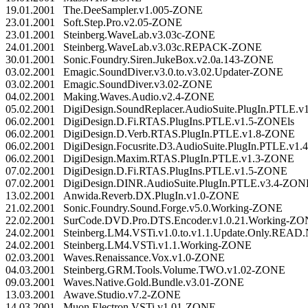
19.01.2001 The.DeeSampler.v1.005-ZONE
23.01.2001 Soft.Step.Pro.v2.05-ZONE
23.01.2001 Steinberg.WaveLab.v3.03c-ZONE
24.01.2001 Steinberg.WaveLab.v3.03c.REPACK-ZONE
30.01.2001 Sonic.Foundry.Siren.JukeBox.v2.0a.143-ZONE
03.02.2001 Emagic.SoundDiver.v3.0.to.v3.02.Updater-ZONE
03.02.2001 Emagic.SoundDiver.v3.02-ZONE
04.02.2001 Making.Waves.Audio.v2.4-ZONE
05.02.2001 DigiDesign.SoundReplacer.AudioSuite.PlugIn.PTLE.
06.02.2001 DigiDesign.D.Fi.RTAS.PlugIns.PTLE.v1.5-ZONEls
06.02.2001 DigiDesign.D.Verb.RTAS.PlugIn.PTLE.v1.8-ZONE
06.02.2001 DigiDesign.Focusrite.D3.AudioSuite.PlugIn.PTLE.v1
06.02.2001 DigiDesign.Maxim.RTAS.PlugIn.PTLE.v1.3-ZONE
07.02.2001 DigiDesign.D.Fi.RTAS.PlugIns.PTLE.v1.5-ZONE
07.02.2001 DigiDesign.DINR.AudioSuite.PlugIn.PTLE.v3.4-ZON
13.02.2001 Anwida.Reverb.DX.PlugIn.v1.0-ZONE
21.02.2001 Sonic.Foundry.Sound.Forge.v5.0.Working-ZONE
22.02.2001 SurCode.DVD.Pro.DTS.Encoder.v1.0.21.Working-Z
24.02.2001 Steinberg.LM4.VSTi.v1.0.to.v1.1.Update.Only.RE
24.02.2001 Steinberg.LM4.VSTi.v1.1.Working-ZONE
02.03.2001 Waves.Renaissance.Vox.v1.0-ZONE
04.03.2001 Steinberg.GRM.Tools.Volume.TWO.v1.02-ZONE
09.03.2001 Waves.Native.Gold.Bundle.v3.01-ZONE
13.03.2001 Awave.Studio.v7.2-ZONE
14.03.2001 Muon.Electron.VSTi.v1.01-ZONE