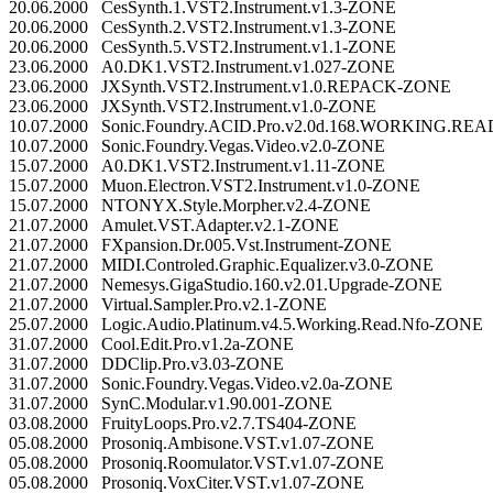
20.06.2000 CesSynth.1.VST2.Instrument.v1.3-ZONE
20.06.2000 CesSynth.2.VST2.Instrument.v1.3-ZONE
20.06.2000 CesSynth.5.VST2.Instrument.v1.1-ZONE
23.06.2000 A0.DK1.VST2.Instrument.v1.027-ZONE
23.06.2000 JXSynth.VST2.Instrument.v1.0.REPACK-ZONE
23.06.2000 JXSynth.VST2.Instrument.v1.0-ZONE
10.07.2000 Sonic.Foundry.ACID.Pro.v2.0d.168.WORKING.R
10.07.2000 Sonic.Foundry.Vegas.Video.v2.0-ZONE
15.07.2000 A0.DK1.VST2.Instrument.v1.11-ZONE
15.07.2000 Muon.Electron.VST2.Instrument.v1.0-ZONE
15.07.2000 NTONYX.Style.Morpher.v2.4-ZONE
21.07.2000 Amulet.VST.Adapter.v2.1-ZONE
21.07.2000 FXpansion.Dr.005.Vst.Instrument-ZONE
21.07.2000 MIDI.Controled.Graphic.Equalizer.v3.0-ZONE
21.07.2000 Nemesys.GigaStudio.160.v2.01.Upgrade-ZONE
21.07.2000 Virtual.Sampler.Pro.v2.1-ZONE
25.07.2000 Logic.Audio.Platinum.v4.5.Working.Read.Nfo-ZONE
31.07.2000 Cool.Edit.Pro.v1.2a-ZONE
31.07.2000 DDClip.Pro.v3.03-ZONE
31.07.2000 Sonic.Foundry.Vegas.Video.v2.0a-ZONE
31.07.2000 SynC.Modular.v1.90.001-ZONE
03.08.2000 FruityLoops.Pro.v2.7.TS404-ZONE
05.08.2000 Prosoniq.Ambisone.VST.v1.07-ZONE
05.08.2000 Prosoniq.Roomulator.VST.v1.07-ZONE
05.08.2000 Prosoniq.VoxCiter.VST.v1.07-ZONE