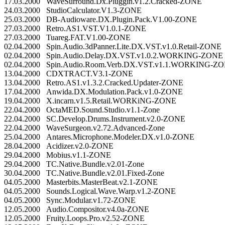
17.03.2000 WaveSurround.Dx.Pluggin.v1.2.Cracked-ZONE
24.03.2000 StudioCalculator.V1.3-ZONE
25.03.2000 DB-Audioware.DX.Plugin.Pack.V1.00-ZONE
27.03.2000 Retro.AS1.VST.V1.0.1-ZONE
27.03.2000 Tuareg.FAT.V1.00-ZONE
02.04.2000 Spin.Audio.3dPanner.Lite.DX.VST.v1.0.Retail-ZONE
02.04.2000 Spin.Audio.Delay.DX.VST.v1.0.2.WORKING-ZONE
02.04.2000 Spin.Audio.Room.Verb.DX.VST.v1.1.WORKING-Z
13.04.2000 CDXTRACT.V3.1-ZONE
13.04.2000 Retro.AS1.v1.3.2.Cracked.Updater-ZONE
17.04.2000 Anwida.DX.Modulation.Pack.v1.0-ZONE
19.04.2000 X.incarn.v1.5.Retail.WORKiNG-ZONE
22.04.2000 OctaMED.Sound.Studio.v1.1-Zone
22.04.2000 SC.Develop.Drums.Instrument.v2.0-ZONE
22.04.2000 WaveSurgeon.v2.72.Advanced-Zone
25.04.2000 Antares.Microphone.Modeler.DX.v1.0-ZONE
28.04.2000 Acidizer.v2.0-ZONE
29.04.2000 Mobius.v1.1-ZONE
29.04.2000 TC.Native.Bundle.v2.01-Zone
30.04.2000 TC.Native.Bundle.v2.01.Fixed-Zone
04.05.2000 Masterbits.MasterBeat.v2.1-ZONE
04.05.2000 Sounds.Logical.Wave.Warp.v1.2-ZONE
04.05.2000 Sync.Modular.v1.72-ZONE
12.05.2000 Audio.Compositor.v4.0a-ZONE
12.05.2000 Fruity.Loops.Pro.v2.52-ZONE